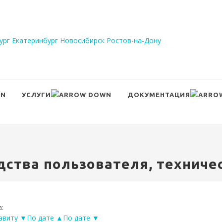
ург
Екатеринбург
Новосибирск
Ростов-на-Дону
УСЛУГИ
ДОКУМЕНТАЦИЯ
Сравнение
Войти
дства пользователя, техниче
:
авиту ▼
По дате ▲
По дате ▼