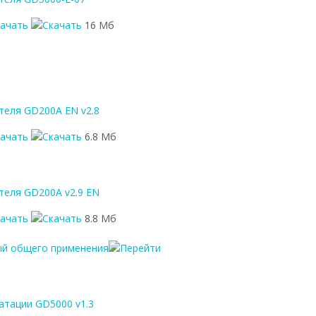
качать
16 Мб
теля GD200A EN v2.8
качать
6.8 Мб
теля GD200A v2.9 EN
качать
8.8 Мб
ый общего применения
атации GD5000 v1.3