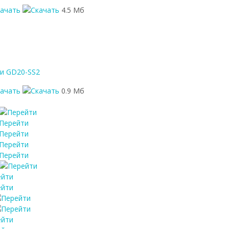
качать
4.5 Мб
ии GD20-SS2
качать
0.9 Мб