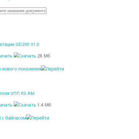
атации GD290 V1.0
качать
28 Мб
й нового поколения
теля УПП RS-RM
качать
1.4 Мб
 с байпасом