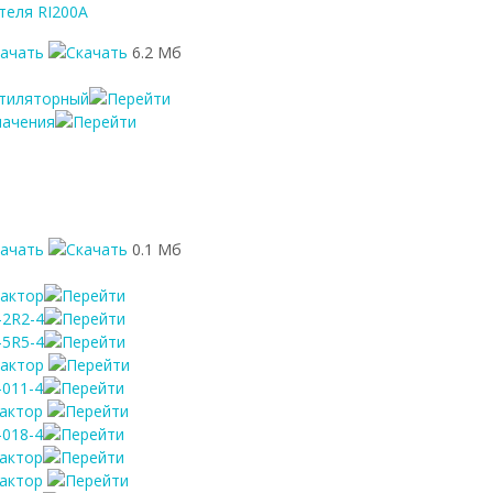
теля RI200A
качать
6.2 Мб
нтиляторный
начения
качать
0.1 Мб
еактор
-2R2-4
-5R5-4
еактор
-011-4
еактор
-018-4
еактор
еактор