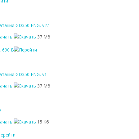
атации GD350 ENG, v2.1
качать
37 Мб
 690 В
атации GD350 ENG, v1
качать
37 Мб
е
качать
15 Кб