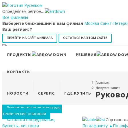
Определяем регион...
Все филиалы
Выберите ближайший к вам филиал
Москва
Санкт-Петерб
Ваш регион:
?
ПЕРЕЙТИ НА САЙТ ФИЛИАЛА
ОСТАТЬСЯ НА ЭТОМ САЙТЕ
8 (800) 707-15-56
info@ruselkom.ru
ПРОДУКТЫ
РЕШЕНИЯ
Конфигуратор
Избранное
КОНТАКТЫ
Главная
Документация
Руково
НОВОСТИ
СЕРВИС
ГДЕ КУПИТЬ
Руководства пользователя,
технические описания
Каталоги оборудования,
Сортировка
буклеты, листовки
По алфавиту ▲
По алф