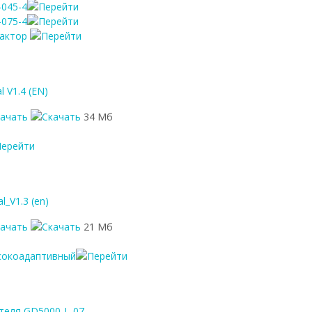
-045-4
-075-4
еактор
 V1.4 (EN)
качать
34 Мб
l_V1.3 (en)
качать
21 Мб
сокоадаптивный
теля GD5000-L-07