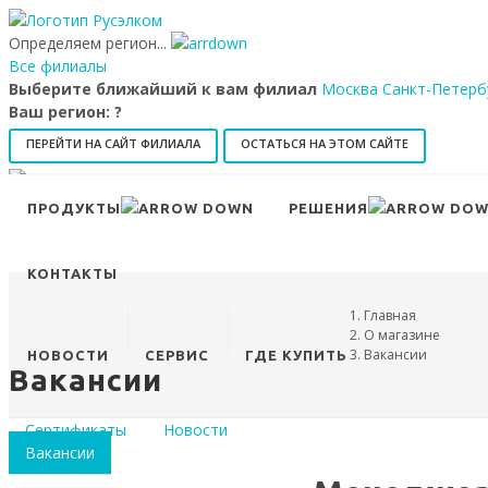
Определяем регион...
Все филиалы
Выберите ближайший к вам филиал
Москва
Санкт-Петерб
Ваш регион:
?
ПЕРЕЙТИ НА САЙТ ФИЛИАЛА
ОСТАТЬСЯ НА ЭТОМ САЙТЕ
8 (800) 707-15-56
info@ruselkom.ru
ПРОДУКТЫ
РЕШЕНИЯ
Конфигуратор
Избранное
КОНТАКТЫ
Главная
О магазине
Вакансии
НОВОСТИ
СЕРВИС
ГДЕ КУПИТЬ
Вакансии
Сертификаты
Новости
Вакансии