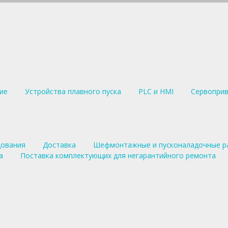
ние
Устройства плавного пуска
PLC и HMI
Сервопри
дования
Доставка
Шефмонтажные и пусконаладочные р
а
Поставка комплектующих для негарантийного ремонта