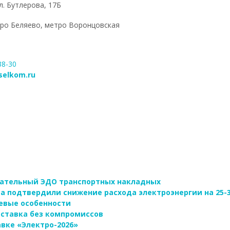
л. Бутлерова, 17Б
тро Беляево, метро Воронцовская
38-30
selkom.ru
зательный ЭДО транспортных накладных
а подтвердили снижение расхода электроэнергии на 25-
евые особенности
поставка без компромиссов
вке «Электро-2026»