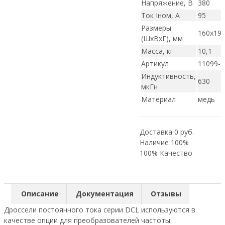
Напряжение, В
380
Ток Iном, А
95
Размеры
160х19
(ШxВxГ), мм
Масса, кг
10,1
Артикул
11099-0
Индуктивность,
630
мкГн
Материал
медь
Доставка 0 руб.
Наличие 100%
100% Качество
Описание
Документация
Отзывы
Дроссели постоянного тока серии DCL используются в
качестве опции для преобразователей частоты.