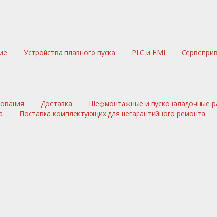
ние
Устройства плавного пуска
PLC и HMI
Сервопри
дования
Доставка
Шефмонтажные и пусконаладочные р
а
Поставка комплектующих для негарантийного ремонта