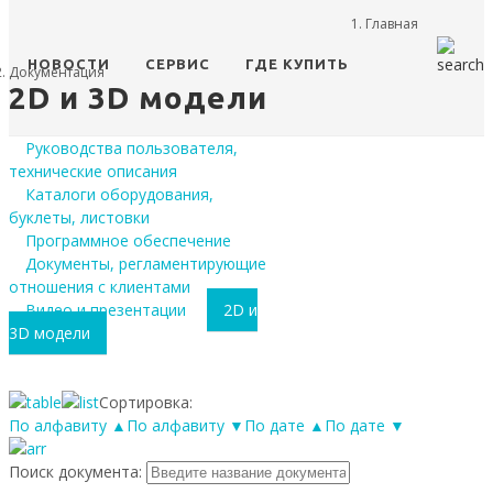
Главная
НОВОСТИ
СЕРВИС
ГДЕ КУПИТЬ
Документация
2D и 3D модели
Руководства пользователя,
технические описания
Каталоги оборудования,
буклеты, листовки
Программное обеспечение
Документы, регламентирующие
отношения с клиентами
Видео и презентации
2D и
3D модели
Сортировка:
По алфавиту ▲
По алфавиту ▼
По дате ▲
По дате ▼
Поиск документа: